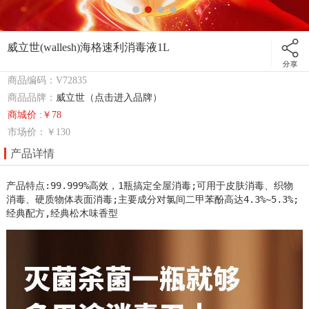
威立世(wallesh)海格速利消毒液1L
商品编码：V72835
商品品牌：
威立世（点击进入品牌）
商城价 :￥78
市场价：
￥130
产品详情
产品特点:99.999%高效，1瓶搞定全屋消毒;可用于皮肤消毒、织物
消毒、硬质物体表面消毒;主要成分对氯间二甲苯酚高达4.3%~5.3%;
经典配方,经典松木味香型