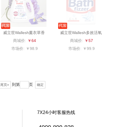
沃隆
浅香（包销款）
友望
思宜莱
代发
代发
威立世Wallesh薰衣草香
威立世Wallesh多效活氧
德亚
富佑嘉（FU+）
氛洗衣液3.18kg
爆炸盐1.2kg
商城价:
￥64
商城价:
￥57
凡士林
贝弗伦
市场价:
￥98.9
市场价:
￥99.9
ma Light
昔马
亿瞬间
普陀山
到第
页
尾页»
确定
达厨具（包销
猫和老鼠
款）
小黄人
摩动
7X24小时客服热线
完美日记
paperblanks