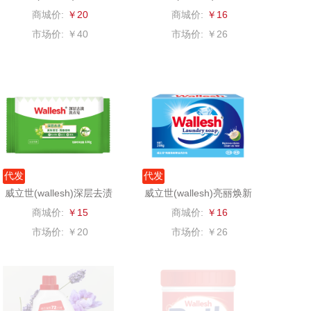
0g
7g
商城价:
￥20
商城价:
￥16
中华
民间造物
市场价:
￥40
市场价:
￥26
嘉禾月
瑞驰SWICKY
金龙鱼
香畴
冠军
施耐德
乐而雅
苏菲
代发
代发
KEPO
嗑西西
威立世(wallesh)深层去渍
威立世(wallesh)亮丽焕新
洗衣皂150g
椰油洗衣皂208g
商城价:
￥15
商城价:
￥16
稻梁菽
得一茶
市场价:
￥20
市场价:
￥26
茶马世家
陈克明
鹏程
蜜丝婷