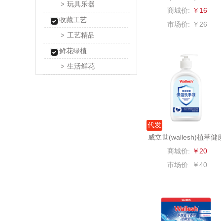
玩具乐器
>
湿巾10片装
商城价:
￥16
乐扣乐扣
收藏工艺
市场价:
￥26
工艺精品
>
电）
康巴赫（包
鲜花绿植
鲸选码
生活鲜花
>
太力
向物
代发
folli foll
威立世(wallesh)植萃健
保湿洗手液280ml
商城价:
￥20
乐事
市场价:
￥40
田知
翼眠