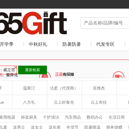
开学季
中秋好礼
防暑防暑
代发专区
：威立世
重新检索
子
蔻斯汀
洁柔（代理商）
克维杰
ue
八方礼
云上好食光
云上布拉
丽
夏普SHARP
东方沁
绽家
HO
家用电器
杯壶厨具
个护清洁
汽车用品
数码办公
生活日用
收藏工艺
鲜花绿植
儿童
送男士
送女士
送长辈
年货节
防暑降温
商务馈赠