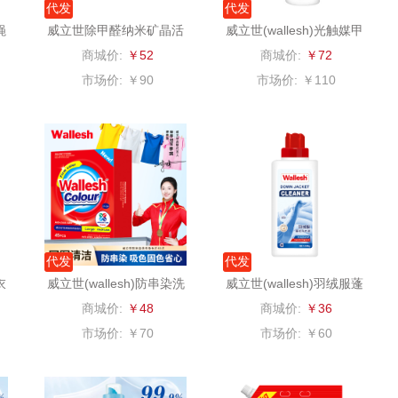
代发
代发
蝇
威立世除甲醛纳米矿晶活
威立世(wallesh)光触媒甲
二
富安娜（包销款
西屋（小家电）
渝情渝礼
性炭500g(50g*10)
醛清除剂500ml
商城价:
￥52
商城价:
￥72
1）
销款）
云栖桦田
长寿花
百事食品
市场价:
￥90
市场价:
￥110
红
小胖爪
有色
可可满分
无印
ks
银小燕
京荟堂
富昌
思
润培
品胜
百事（饮具类）
索
小度
索爱（个护类）
创维（手表类）
代发
代发
衣
威立世(wallesh)防串染洗
威立世(wallesh)羽绒服蓬
香
赫兰希
丸美
几梦
衣吸色片45片
松洗衣液508g
商城价:
￥48
商城价:
￥36
市场价:
￥70
市场价:
￥60
朗赫
果兹
西屋（风扇类）
IM
360
LK
艾美特（代理商）