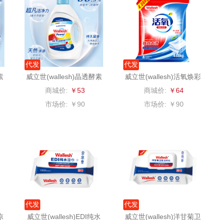
器类）
洁丽雅（代理商）
乐心
康巴赫（锅具类）
茶
海尔
三头鹰
博牌
鲜
代发
飞利浦新安怡
棉芽
代发
伊莱克斯
素
威立世(wallesh)晶透酵素
威立世(wallesh)活氧焕彩
洗衣液2kg
洗衣粉4.08kg
乐美雅（餐具类）
飞利浦（音频类）
珍视明
商城价:
￥53
商城价:
￥64
市场价:
￥90
市场价:
￥90
阿路弗仑
爱仕达
乐千厨
悠米UURMI
富安
门
卜珂
味滋源
玺魁
朗
郎氏达
喜临门
禹鸿物予
零
七匹狼
朱炳仁铜
高洁丝
代发
代发
南方寝饰
瓷咖什
氛围部落
凉
威立世(wallesh)EDI纯水
威立世(wallesh)洋甘菊卫