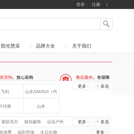
登录
注册
阳光慧采
品牌大全
关于我们
更多
多选
飞剑
山水SANSUI（代
理商）
片仔癀
山本
LOHOLO
途柏丽TOBERLIR
家纺毛巾
箱包服饰
运动户外
更多
多选
秋游季
福利劳保
生日礼物
更多