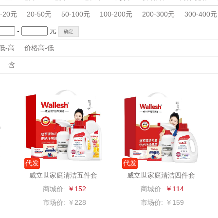
杯壶）
大嘴猴（杯壶厨具
觅菓
MOVA
周年庆礼品
春游踏青
开学季礼品
毕业季礼品
开门红专区
伴
0-20元
20-50元
50-100元
100-200元
200-300元
300-400元
雨伞）
户外）
外事出国
非一FETANA
入职礼
高颜值礼品
乐扣乐扣（家居/
IP联名款
星巴克（杯壶/包
企业团建
展会礼品
宝
-
元
开业乔迁
乡村振兴
定制案例
珠宝礼品
酒店旅游
高校礼品
低-高
价格高-低
小家电）
袋）
唯宝
姑苏渔歌
纺王
建材礼品
政企单位
房地产礼品
汽车礼品
进店礼
情人节
含
亲节
儿童节
中秋节
建军节
护士节
重阳节
华
纽曼Newmine
纽曼Newmine
佳帮手
罗莱
（线下款）
（线上款）
CHER
可口可乐Coca Col
沃莱
十二夏天
百草
a
销款）
润本（套装）
乐班
戴可思
阿茜娅（AGIA）
卓然
首佩
SWISS
代发
代发
奈雪茶院
奈雪的茶
克洛特
威立世家庭清洁五件套
威立世家庭清洁四件套
商城价:
￥152
商城价:
￥114
木
丝丽诺妃
睿嫣润膏
锐致
市场价:
￥228
市场价:
￥159
婷
形象派
花卉诗
小天鹅
RO