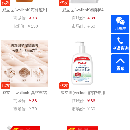
代发
代发
威立世(wallesh)海格速利
威立世(wallesh)葡润84
千问
杜邦（餐具类）
消毒液1L
消毒液1.28L
商城价:
￥78
商城价:
￥34
洽洽
奥克斯
市场价:
￥130
市场价:
￥60
小程序
良品（代理
味滋源（品牌方）
电话咨询
商）
呼也
梦洁
置顶
丽耳
三胖蛋
宏太
都乐Dole
代发
代发
威立世(wallesh)真丝羊绒
威立世(wallesh)内衣专用
欧丽薇兰
易路达
洗衣液508g
洗衣液508g
商城价:
￥38
商城价:
￥36
市场价:
￥70
市场价:
￥60
汤姆逊
皮尔卡丹（皮具
类）
锡品源
狮峰