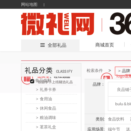
网站地图
商城首页
全部礼品
检索条件
品牌
食品饮料
品牌：
礼券卡券
良品铺
>
食用油
>
bulu＆bl
休闲食品
>
粮油调味
>
新秀
类别:
食品饮料
茗茶礼盒
>
母婴玩具
应用场景:
端午节
送