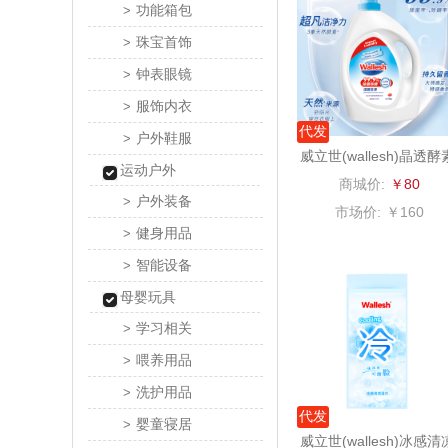
功能箱包
>
温仑山（电
珠宝首饰
>
钟表眼镜
>
澜沧古
服饰内衣
>
代发
吉潮瑞
户外鞋服
>
威立世(wallesh)晶透酵
运动户外
洗衣液5kg
海信
商城价:
￥80
户外装备
>
市场价:
￥160
Alluflon
健身用品
>
智能设备
>
福临
母婴玩具
北欧沃
学习相关
>
喂养用品
>
正负
洗护用品
>
代发
婴童寝居
>
信科
威立世(wallesh)冰感清