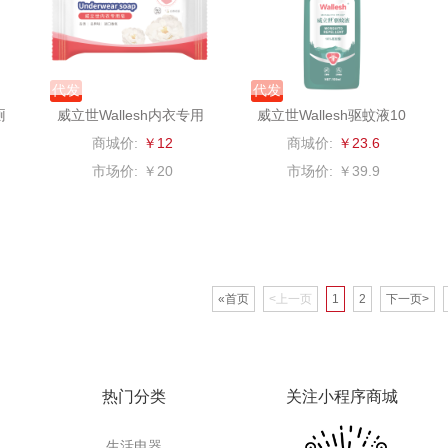
克
苏泊尔（杯壶）
穗格氏
梦百合
星球
声阔
瓷语花香
圣匠鲁班
代发
代发
厕
威立世Wallesh内衣专用
威立世Wallesh驱蚊液10
迪士尼（儿童类）
恒源祥（箱包）
君乐宝
皂80g
8ml
商城价:
￥12
商城价:
￥23.6
供款）
小仓熊
汇可心
小甘菊
市场价:
￥20
市场价:
￥39.9
秒秒测
摩米士
芬神
Aro
顿
追鲸
致尚丽和
T.J.HARREN
«首页
<上一页
1
2
下一页>
通
蓄光
小狗（包销款）
奥苏米
荣事
皇
创维（个护类）
秦唐宋
伍闰堂
热门分类
关注小程序商城
are
奥利贝拉
极鲜港
威诗兰
生活电器