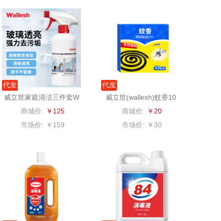
（定制款）
爱国者（移动电
源）
江中食疗
凤凰
晒瑞
实丰文化
代发
代发
漫沃星系
TCL
威立世家庭清洁三件套W
威立世(wallesh)蚊香10
LS2402-A
盘/盒
商城价:
￥125
商城价:
￥20
山萃
可益康
市场价:
￥159
市场价:
￥30
BTSM
路悠悠
保宁
伊莎贝拉
雅鹿
圣耳
铮铭
臻牧