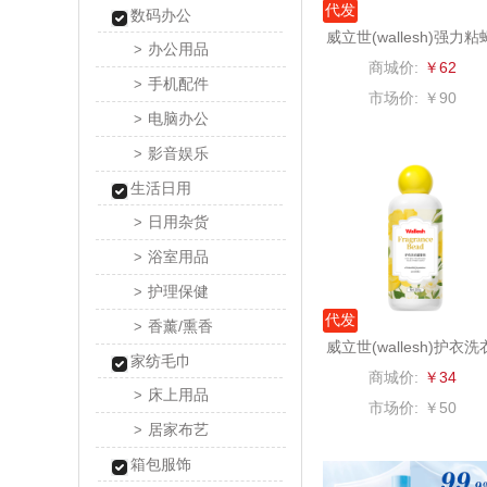
代发
数码办公
威立世(wallesh)强力粘
真不
办公用品
>
胶50片
商城价:
￥62
手机配件
>
洁丽雅（包
市场价:
￥90
电脑办公
>
五丰黎
影音娱乐
>
生活日用
立时olay
日用杂货
>
浴室用品
泉尔
>
护理保健
>
奈斯派
代发
香薰/熏香
>
威立世(wallesh)护衣洗
家纺毛巾
邻家饭
留香珠200g
商城价:
￥34
床上用品
>
市场价:
￥50
天琴
居家布艺
>
箱包服饰
傲胜OS