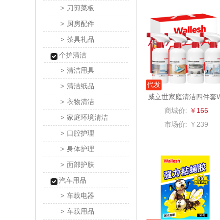
刀剪菜板
>
罗尔
厨房配件
>
茶具礼品
>
飞利
个护清洁
清洁用具
>
保卫蛋
代发
清洁纸品
>
洛克星
威立世家庭清洁四件套
衣物清洁
>
LS2403-B
商城价:
￥166
家庭环境清洁
>
五芳
市场价:
￥239
口腔护理
>
皇家粮
身体护理
>
面部护肤
>
尹谜
汽车用品
荣事达（品
车载电器
>
车载用品
>
味滋源（包