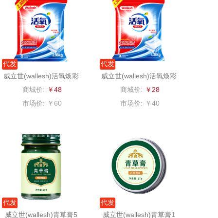
悦湘湖
万华茶林
keep
kaco
绿鼻子
代发
乐扣乐扣（箱包杯
代发
威立世(wallesh)活氧焕彩
威立世(wallesh)活氧焕彩
洗衣粉2.98kg
洗衣粉1.38kg
壶）
康恩贝
WENGER/威戈
商城价:
￥48
商城价:
￥28
市场价:
￥60
市场价:
￥40
娜（包销款）
冈州故事
半亩川
双立人
艾可熊
万益蓝
护舒宝
顺然
代发
代发
厨邦
粒上皇
威立世(wallesh)青草膏5
威立世(wallesh)青草膏1