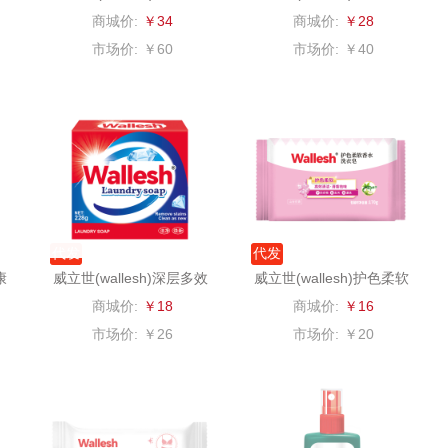
湿巾80抽
生湿厕纸40抽
商城价:
￥34
商城价:
￥28
（小家
厨创妈咪
传应
陇间柒月(包销款)
市场价:
￥60
市场价:
￥40
销款）
元黍
高原宏
睡眠博士
头
家之礼
啄木鸟PLOVER
胡姬花
（家纺）
象印
福礼掌柜
迪士尼（数码类）
来伊份
五谷磨房
她妍社
代发
代发
ie
品存
爱国者
尔木萄
康
威立世(wallesh)深层多效
威立世(wallesh)护色柔软
香氛洗衣皂228g
香水洗衣皂170g
商城价:
￥18
商城价:
￥16
途雅
HYUNDAI（电器
莱克
市场价:
￥26
市场价:
￥20
类）
府
吉米
碧云泉
普沃达
TKK
奥帝尔（包销款）
左都