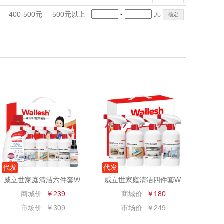
匠心萌宠
YOTTOY
手礼盒
会议礼品
国潮文创
-
元
400-500元
500元以上
堂马氏铺子
科技感礼品
蔬果园（代理商）
中国风
创意礼品
女神节
奶企礼品
银行礼品
伯纳德
万象
七夕节
建党节
圣诞节
教师节
 超柔床品
三只松鼠（代理
商）
味（代理商）
LUING BOX
康宁
京意之选
 MILITARY
罗莱超柔床品
代发
代发
睿嫣
竹盐
威立世家庭清洁六件套W
威立世家庭清洁四件套W
LS2402
LS2403-C
商城价:
￥239
商城价:
￥180
倍瑞傲
安宝笛
市场价:
￥309
市场价:
￥249
BAM老板
康夫