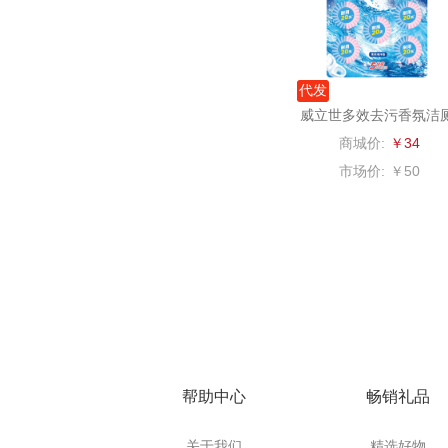
博莱
一个人的
代发
威立世多效去污香氛洁
云鲸
宝250g(50g*5)
商城价:
￥34
富光（专
市场价:
￥50
科洛
兰士
胜源
皇上
帮助中心
畅销礼品
WayourC
关于我们
精选好物