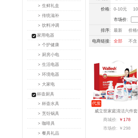
momo（
生鲜礼盒
>
积分礼品
价格:
0-10元
1
传统滋补
>
暖冬好物
西屋（运动
市场价:
饮料冲调
>
高端送礼
排序:
最新
价格
DGI
家用电器
保险礼品
电商链接:
全部
不含
母亲节
父
个护健康
>
元朗荣
厨房小电
>
斯凯奇SKE
生活电器
>
环境电器
>
S
立白（包
大家电
>
锦礼
杯壶厨具
代发
杯壶水具
>
润心
威立世家庭清洁六件套
烹饪锅具
>
商城价:
￥178
悦滋
咖啡具
>
市场价:
￥298
餐具礼品
>
爱润丝