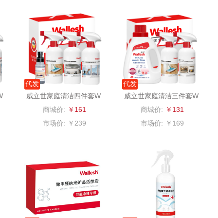
仕
拜灭士
舒蕾（定制款）
洁玉（定制款）
富昌
浦
荣诚
周六福
江中猴姑
蛋
马克图布
苏泊尔（代理商）
九阳（代理商）
代发
代发
球
梵沐
骆驼
VVC
W
威立世家庭清洁四件套W
威立世家庭清洁三件套W
LS2403-A
LS2402-B
商城价:
￥161
商城价:
￥131
斋
立家
泸溪河桃酥
中茶
市场价:
￥239
市场价:
￥169
仓
干饭熊饱饱
汉美驰
梦洁家纺
金龙鱼（包销款）
先科
德菲摩尔
牌方）
得力
润本（套装类）
浪莎
销款）
英红（包销款）
八马（包销款）
雅莉格丝