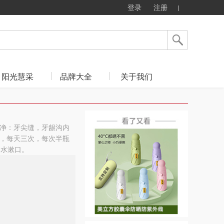
登录
注册
阳光慧采
品牌大全
关于我们
净：牙尖缝，牙龈沟内
，每天三次，每次半瓶
用水漱口。