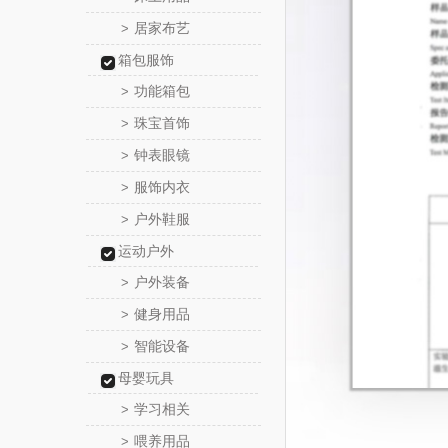
居家布艺
>
箱包服饰
功能箱包
>
珠宝首饰
>
钟表眼镜
>
服饰内衣
>
户外鞋服
>
运动户外
户外装备
>
健身用品
>
智能设备
>
母婴玩具
学习相关
>
喂养用品
>