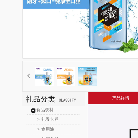
产品详情
食品饮料
礼券卡券
>
食用油
>