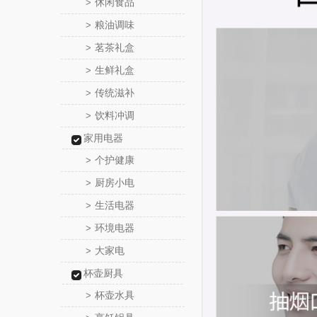
休闲食品
>
粮油调味
>
茗茶礼盒
>
生鲜礼盒
>
传统滋补
>
饮料冲调
>
家用电器
个护健康
>
厨房小电
>
生活电器
>
环境电器
>
大家电
>
杯壶厨具
杯壶水具
>