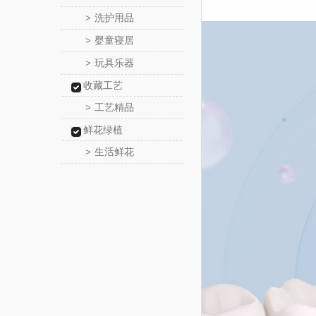
洗护用品
>
婴童寝居
>
玩具乐器
>
收藏工艺
工艺精品
>
鲜花绿植
生活鲜花
>