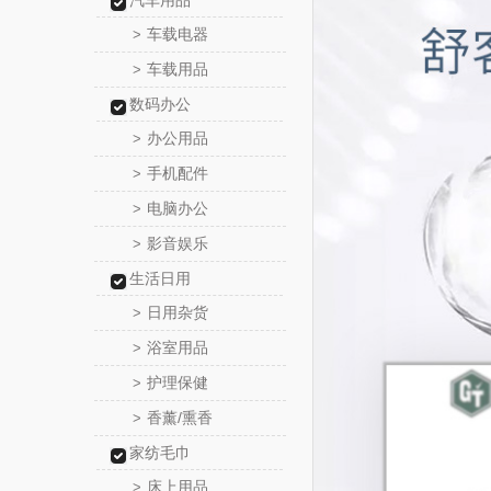
汽车用品
车载电器
>
车载用品
>
数码办公
办公用品
>
手机配件
>
电脑办公
>
影音娱乐
>
生活日用
日用杂货
>
浴室用品
>
护理保健
>
香薰/熏香
>
家纺毛巾
床上用品
>