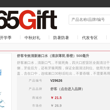
开学季
中秋好礼
防暑防暑
代发专区
舒客专效清新漱口水（清凉薄荷,香橙）500毫升
舒客漱口水，清新口气，不留死角，四大口腔盲区全面清洁干
侧，牙齿后方，还有牙箍周围，保证全面清洁到位。使用方便
盖，含在口中，连续漱口30秒后吐出，不要吞咽，不需要再
V29626
产品编号
舒客（点击进入品牌）
产品品牌
￥
21.5
商城价
￥
26.9
市场价